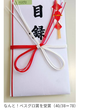
なんと！ベスグロ賞を受賞（40/38＝78）