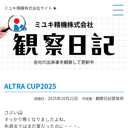
ミユキ精機株式会社サイト
▲
ALTRA CUP2025
2025年10月22日
観察日記管理係
投稿日：
作成者：
さぶい🥶
すっかり寒くなりましたよね。
先週まではまだ夏だったのに・・・。