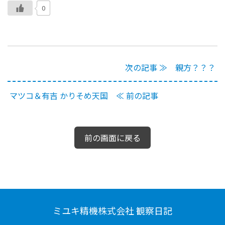
0
次の記事 ≫ 親方？？？
マツコ＆有吉 かりそめ天国 ≪ 前の記事
前の画面に戻る
ミユキ精機株式会社 観察日記